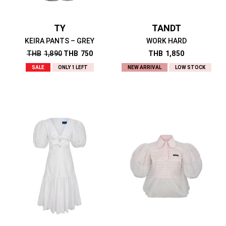
TY
TANDT
KEIRA PANTS – GREY
WORK HARD
THB
1,890
THB
750
THB
1,850
SALE
ONLY 1 LEFT
NEW ARRIVAL
LOW STOCK