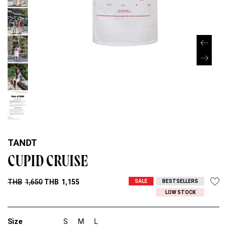
TANDT
CUPID CRUISE
THB
1,650
THB
1,155
SALE
BESTSELLERS
LOW STOCK
Size
S
M
L