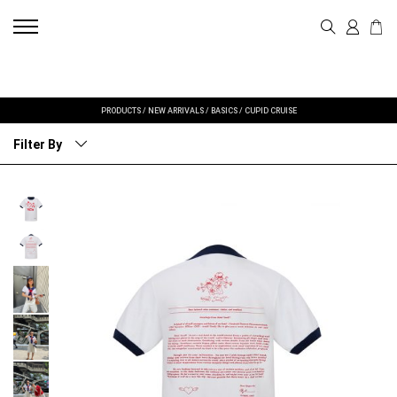
PRODUCTS
/
NEW ARRIVALS
/
BASICS
/
CUPID CRUISE
Filter By