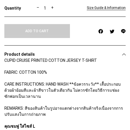
C
–
+
Size Guide & Information
U
P
I
D
ADD TO CART
C
R
U
I
S
Product details
E
CUPID CRUISE PRINTED COTTON JERSEY T-SHIRT
q
u
a
FABRIC: COTTON 100%
n
t
CARE INSTRUCTIONS: HAND WASH **ข้อควรระวัง** เสื้อประกอบ
i
ด้วยผ้าย้อมสีและผ้าสีขาวในตัวเดียวกัน ไม่ควรซักโดยวิธีการแช่ผง
t
y
ซักฟอกเป็นเวลานาน
REMARKS: สีของสินค้าในรูปอาจแตกต่างจากสินค้าจริงเนื่องจากการ
ปรับแสงในการถ่ายภาพ
คุณชมพู่ ใส่ไซส์ L