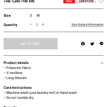
THB
1,390
THB
695
SALE
LOW STOCK
Size
S
M
C
–
+
Size Guide & Information
E
L
E
S
ADD TO CART
T
E
B
L
O
Product details
U
– Polyester fabric
S
– V-neckline
E
q
– Long Sleeves
u
a
Care Instructions
n
– Machine wash (use laundry net) or Hand wash
t
i
– Do not tumble dry
t
y