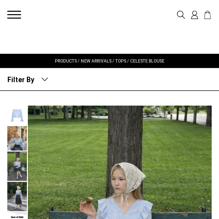
PRODUCTS
/
NEW ARRIVALS
/
TOPS
/
CELESTE BLOUSE
Filter By