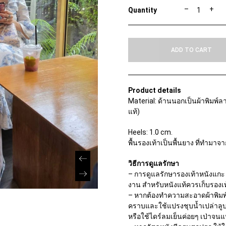
A
–
+
U
D
R
E
ADD TO CART
Y
G
E
N
E
Product details
S
Material: ด้านนอกเป็นผ้าพิมพ์
I
แท้)
S
-
L
Heels: 1.0 cm.
I
พื้นรองเท้าเป็นพื้นยาง ที่ทำมา
L
I
T
วิธีการดูแลรักษา
H
– การดูแลรักษารองเท้าหนังแกะ 
G
งาน สำหรับหนังแท้ควรเก็บรองเท้
A
– หากต้องทำความสะอาดผ้าพิมพ์ล
R
คราบและใช้แปรงชุบน้ำเปล่าลูบ
D
E
หรือใช้ไดร์ลมเย็นค่อยๆ เป่าจนแ
N