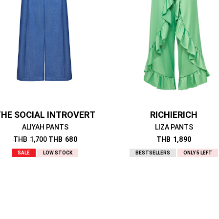
HE SOCIAL INTROVERT
RICHIERICH
ALIYAH PANTS
LIZA PANTS
THB
1,700
THB
680
THB
1,890
SALE
LOW STOCK
BESTSELLERS
ONLY 5 LEFT