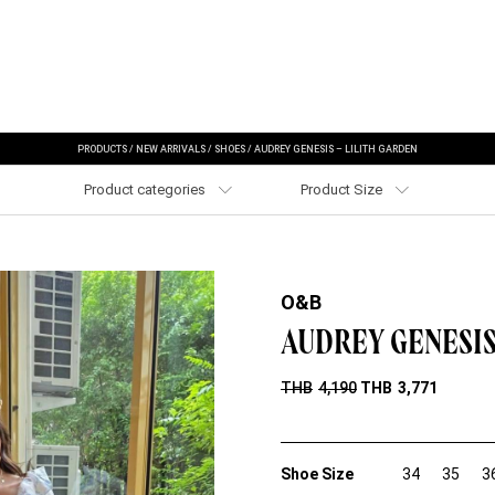
PRODUCTS
/
NEW ARRIVALS
/
SHOES
/
AUDREY GENESIS – LILITH GARDEN
Product categories
Product Size
O&B
AUDREY GENESIS
THB
4,190
THB
3,771
Shoe Size
34
35
3