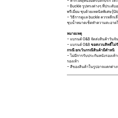
– หากวัสดุหนังมีครบสกปรก ให้ใ
q
– Buckle รูปทรงต่างๆ ที่ประดั
u
พรีเมี่ยม ชุบด้วยเทคนิคพิเศษ [G
a
n
– วิธีการดูแล buckle ควรหลีกเล
t
ชุบน้ำหมาดเช็ดทำความสะอาดไ
i
t
หมายเหตุ
y
– แบรนด์ O&B จัดส่งสินค้าวันจัน
– แบรนด์ O&B
ขอสงวนสิทธิ์ไม่ร
กรณี ยกเว้นกรณีสินค้ามีตำหนิ
– ไม่มีการรับประกันหนังรองเท้า
รองเท้า
– สีของสินค้าในรูปอาจแตกต่าง