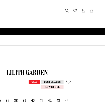
 – LILITH GARDEN
SALE
BESTSELLERS
LOW STOCK
6
37
38
39
40
41
42
43
44