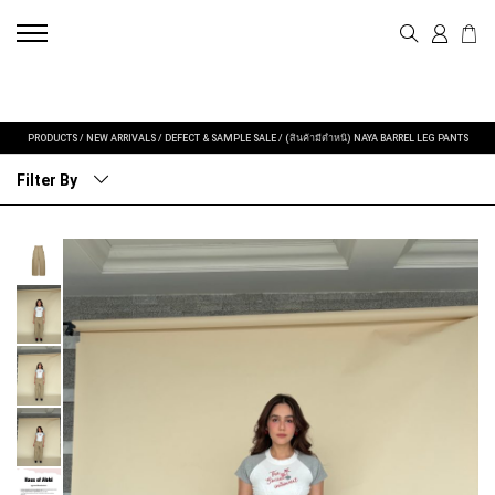
PRODUCTS
/
NEW ARRIVALS
/
DEFECT & SAMPLE SALE
/
(สินค้ามีตำหนิ) NAYA BARREL LEG PANTS
Filter By