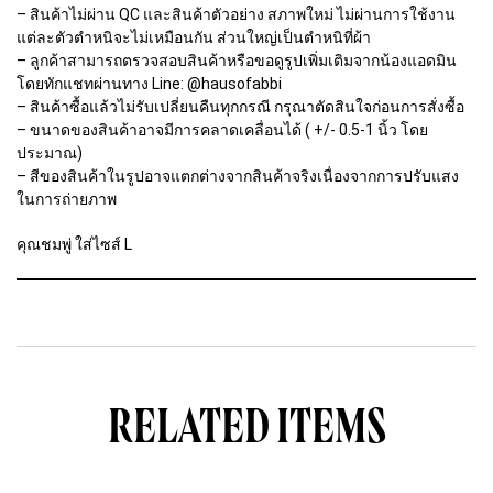
– สินค้าไม่ผ่าน QC และสินค้าตัวอย่าง สภาพใหม่ ไม่ผ่านการใช้งาน
P
A
แต่ละตัวตำหนิจะไม่เหมือนกัน ส่วนใหญ่เป็นตำหนิที่ผ้า
N
– ลูกค้าสามารถตรวจสอบสินค้าหรือขอดูรูปเพิ่มเติมจากน้องแอดมิน
T
โดยทักแชทผ่านทาง Line: @hausofabbi
S
– สินค้าซื้อแล้วไม่รับเปลี่ยนคืนทุกกรณี กรุณาตัดสินใจก่อนการสั่งซื้อ
q
u
– ขนาดของสินค้าอาจมีการคลาดเคลื่อนได้ ( +/- 0.5-1 นิ้ว โดย
a
ประมาณ)
n
– สีของสินค้าในรูปอาจแตกต่างจากสินค้าจริงเนื่องจากการปรับแสง
t
ในการถ่ายภาพ
i
t
y
คุณชมพู่ ใส่ไซส์ L
RELATED ITEMS