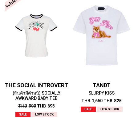
THE SOCIAL INTROVERT
TANDT
(สินค้ามีตำหนิ) SOCIALLY
SLURPY KISS
AWKWARD BABY TEE
THB
1,650
THB
825
THB
990
THB
693
SALE
LOW STOCK
SALE
LOW STOCK