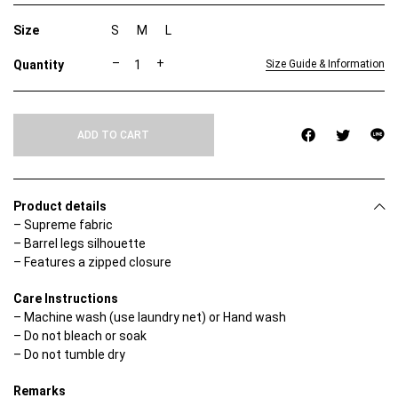
Size
S
M
L
(
–
+
Size Guide & Information
สิ
น
ค้
า
ADD TO CART
มี
ตำ
ห
นิ
)
Product details
N
– Supreme fabric
A
– Barrel legs silhouette
Y
A
– Features a zipped closure
B
A
Care Instructions
R
– Machine wash (use laundry net) or Hand wash
R
E
– Do not bleach or soak
L
– Do not tumble dry
L
E
Remarks
G