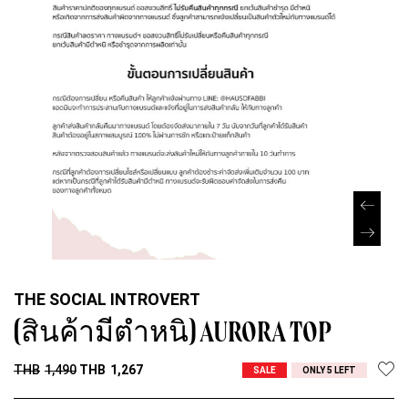
THE SOCIAL INTROVERT
(สินค้ามีตำหนิ) AURORA TOP
THB
1,490
THB
1,267
SALE
ONLY 5 LEFT
Size
S
M
(
–
+
Size Guide & Information
สิ
น
ค้
า
ADD TO CART
มี