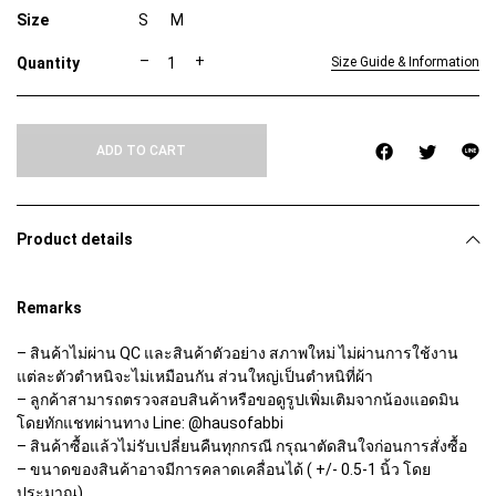
ตำ
ห
นิ
)
Product details
A
U
R
O
Remarks
R
A
– สินค้าไม่ผ่าน QC และสินค้าตัวอย่าง สภาพใหม่ ไม่ผ่านการใช้งาน
T
แต่ละตัวตำหนิจะไม่เหมือนกัน ส่วนใหญ่เป็นตำหนิที่ผ้า
O
P
– ลูกค้าสามารถตรวจสอบสินค้าหรือขอดูรูปเพิ่มเติมจากน้องแอดมิน
q
โดยทักแชทผ่านทาง Line: @hausofabbi
u
– สินค้าซื้อแล้วไม่รับเปลี่ยนคืนทุกกรณี กรุณาตัดสินใจก่อนการสั่งซื้อ
a
– ขนาดของสินค้าอาจมีการคลาดเคลื่อนได้ ( +/- 0.5-1 นิ้ว โดย
n
ประมาณ)
t
i
– สีของสินค้าในรูปอาจแตกต่างจากสินค้าจริงเนื่องจากการปรับแสง
t
ในการถ่ายภาพ
y