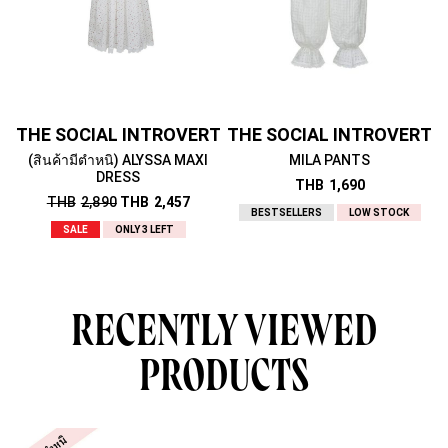
(สินค้ามีตำหนิ) ALYSSA MAXI
MILA PANTS
DRESS
THB
1,690
THB
2,890
THB
2,457
BESTSELLERS
LOW STOCK
SALE
ONLY 3 LEFT
RECENTLY VIEWED
PRODUCTS